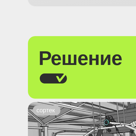
Решение
сортек