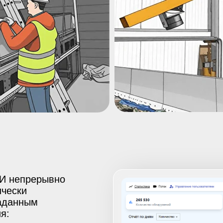
И непрерывно
ически
аданным
я: