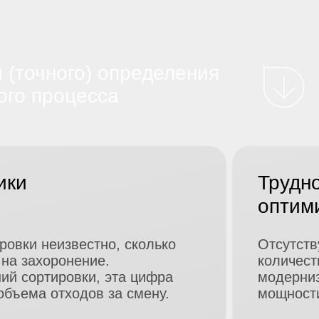
 (точного) определения
ого процесса
ики
Трудн
оптим
ровки неизвестно, сколько
Отсутств
 на
захоронение.
количест
ий сортировки, эта цифра
модерниз
объема отходов за
смену.
мощност