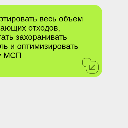
ортировать весь объем
пающих отходов,
тать захоранивать
ль и
оптимизировать
у МСП
е на обработку
ь c
политикой