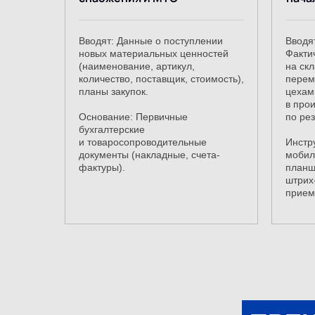
Вводят: Данные о поступлении
Вводя
новых материальных ценностей
Факти
(наименование, артикул,
на ск
количество, поставщик, стоимость),
перем
планы закупок.
цехам
в прои
Основание: Первичные
по ре
бухгалтерские
и товаросопроводительные
Инстр
документы (накладные, счета-
мобил
фактуры).
планш
штрих
прием