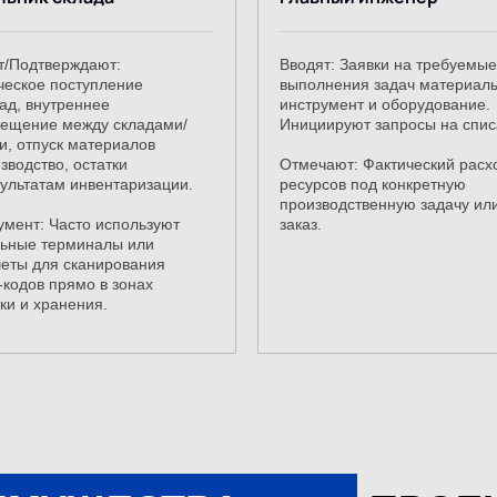
т/Подтверждают:
Вводят: Заявки на требуемые
ческое поступление
выполнения задач материал
лад, внутреннее
инструмент и оборудование.
ещение между складами/
Инициируют запросы на спис
и, отпуск материалов
зводство, остатки
Отмечают: Фактический расх
зультатам инвентаризации.
ресурсов под конкретную
производственную задачу ил
умент: Часто используют
заказ.
ьные терминалы или
еты для сканирования
-кодов прямо в зонах
ки и хранения.