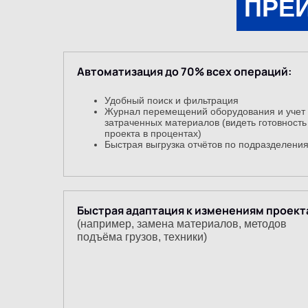
Директор,
Начальник участка/цеха,
ПРЕ
Веб-интер
руководитель направления
руководитель МТО
Битрикс). 
и проанали
На основе 
оптимизиро
Проверяют: Согласованность заявок от своих
подчиненных с производственными планами
Автоматизация до 70% всех операций:
и бюджетами. Утверждают или отклоняют
Конт
запросы на перемещение, списание и закупку
стои
Удобный поиск и фильтрация
в рамках своей зоны ответственности.
Анал
Журнал перемещений оборудования и учет
Прин
затраченных материалов (видеть готовность
Контролируют: Своевременность внесения
проекта в процентах)
данных своими сотрудниками, проводят
Быстрая выгрузка отчётов по подразделени
выборочные проверки соответствия.
Быстрая адаптация к изменениям проект
(например, замена материалов, методов
подъёма грузов, техники)