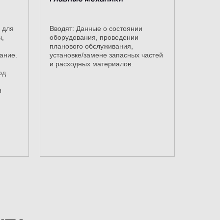
 для
Вводят: Данные о состоянии
ы,
оборудования, проведении
планового обслуживания,
ание.
установке/замене запасных частей
и расходных материалов.
од
и