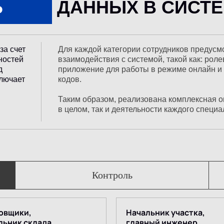
Ь
ДАННЫХ В СИСТ
за счет
Для каждой категории сотрудников предус
ностей
взаимодействия с системой, такой как: рол
д
приложение для работы в режиме онлайн и
ключает
кодов.
Таким образом, реализована комплексная о
в целом, так и деятельности каждого специа
Контроль
овщики,
Начальник участка,
льник склада
главный инженер